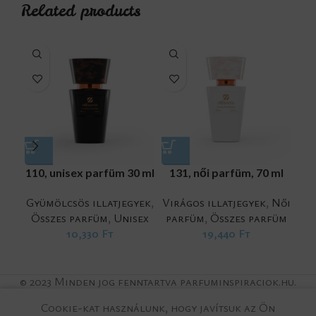
Related products
110, unisex parfüm 30 ml
131, női parfüm, 70 ml
13
Gyümölcsös illatjegyek
,
Virágos illatjegyek
,
Női
Összes parfüm
,
Unisex
parfüm
,
Összes parfüm
Gy
10,330
Ft
19,440
Ft
Ö
© 2023 Minden jog fenntartva parfuminspiraciok.hu.
Cookie-kat használunk, hogy javítsuk az Ön