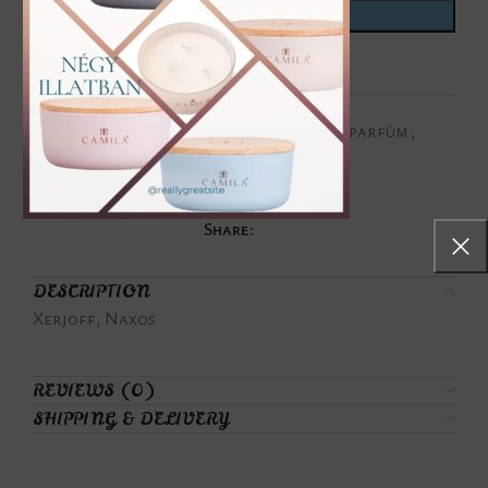
ADD TO CART
Add to wishlist
Categories:
Luxus parfüm
,
Összes parfüm
,
Unisex
Tags:
Naxos
,
Xerjoff
Share:
DESCRIPTION
Xerjoff, Naxos
REVIEWS (0)
SHIPPING & DELIVERY