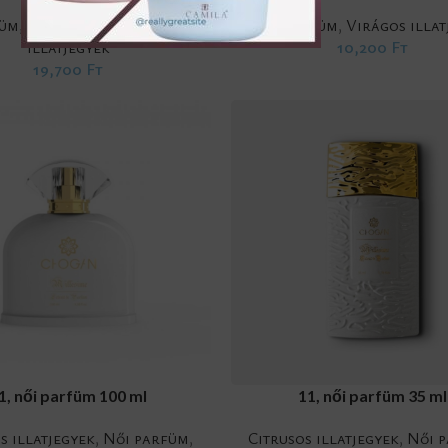
füm
,
Összes parfüm
,
Virágos
Női parfüm
,
Virágos illat
illatjegyek
10,200
Ft
19,700
Ft
RT
ADD TO CART
1, női parfüm 100 ml
11, női parfüm 35 ml
s illatjegyek
,
Női parfüm
,
Citrusos illatjegyek
,
Női 