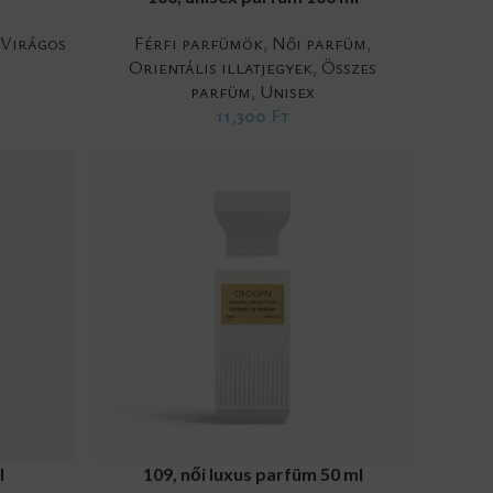
,
Virágos
Férfi parfümök
,
Női parfüm
,
Orientális illatjegyek
,
Összes
parfüm
,
Unisex
11,300
Ft
ADD TO CART
l
109, női luxus parfüm 50 ml