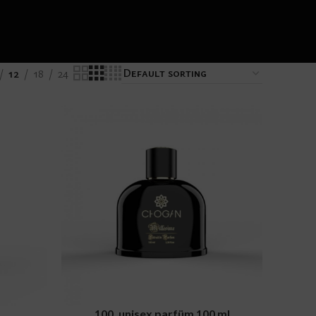
12
18
24
ADD TO CART
100, unisex parfüm 100 ml