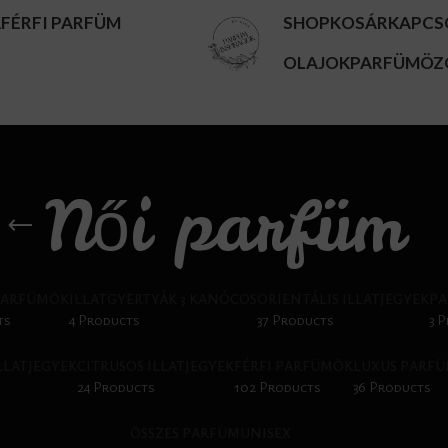
A
FÉRFI PARFÜM
SHOP
KOSÁR
KAPCS
OLAJOK
PARFÜMÖZ
Női parfüm
PARFÜMÖK
ILLATGYERTYÁK 3 KANÓCOS
ORIENTÁLIS ILLATJEGYEK
PA
ts
4 Products
37 Products
3 
ILLATJEGYEK
CITRUSOS ILLATJEGYEK
FÉRFI PARFÜMÖK
LUXUS PARF
24 Products
102 Products
36 Products
ÖSSZES PARFÜM
UNISEX