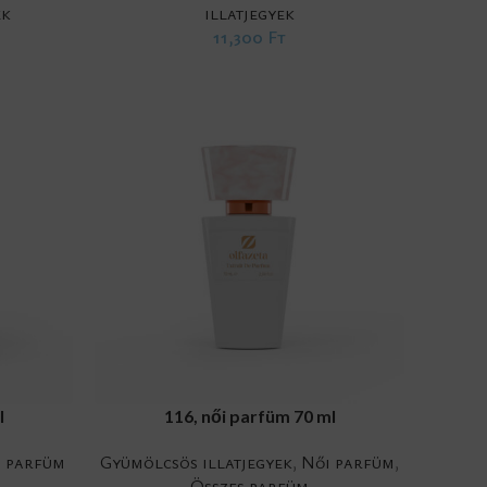
ek
illatjegyek
11,300
Ft
ADD TO CART
l
116, női parfüm 70 ml
i parfüm
Gyümölcsös illatjegyek
,
Női parfüm
,
Összes parfüm