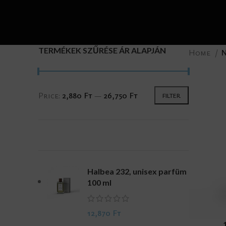
TERMÉKEK SZŰRÉSE ÁR ALAPJÁN
Home
N
Price:
2,880 Ft
—
26,750 Ft
FILTER
Halbea 232, unisex parfüm
100 ml
12,870
Ft
ADD TO CA