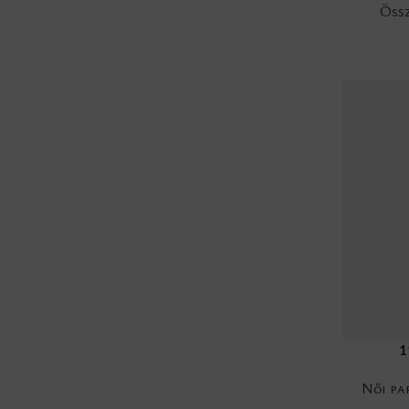
Öss
ADD TO CA
1
Női pa