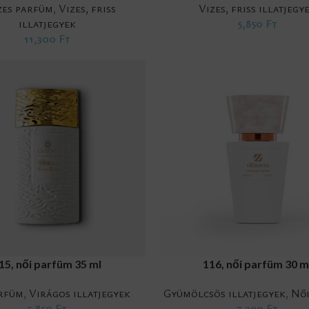
zes parfüm
,
Vizes, friss
Vizes, friss illatjegy
illatjegyek
5,850
Ft
11,300
Ft
RT
ADD TO CART
15, női parfüm 35 ml
116, női parfüm 30 m
rfüm
,
Virágos illatjegyek
Gyümölcsös illatjegyek
,
Nő
5,850
Ft
7,290
Ft