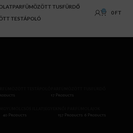
OLAT
PARFÜMÖZÖTT TUSFÜRDŐ
0
0
FT
ÖTT TESTÁPOLÓ
RFÜMÖZÖTT TESTÁPOLÓ
PARFÜMÖZÖTT TUSFÜRDŐ
Products
17 Products
ÜM
GYÜMÖLCSÖS ILLATJEGYEK
NŐI PARFÜM
OLAJOK
40 Products
157 Products
6 Products