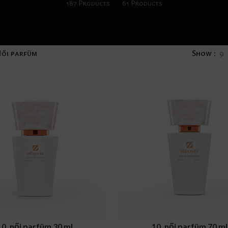
187 Products
61 Products
ői parfüm
Show
9
RT
ADD TO CART
10, női parfüm 30 ml
10, női parfüm 70 ml