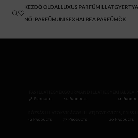
KEZDŐ OLDAL
LUXUS PARFÜM
ILLATGYERTY
NŐI PARFÜM
UNISEX
HALBEA PARFÜMÖK
FÁS ILLATJEGYEK
GOURMAND ILLATJEGYEK
HALBEA 
38 Products
14 Products
41 Produc
RÓZSÁS ILLATOK
VIRÁGOS ILLATJEGYEK
VIZES, FRISS 
12 Products
77 Products
20 Products