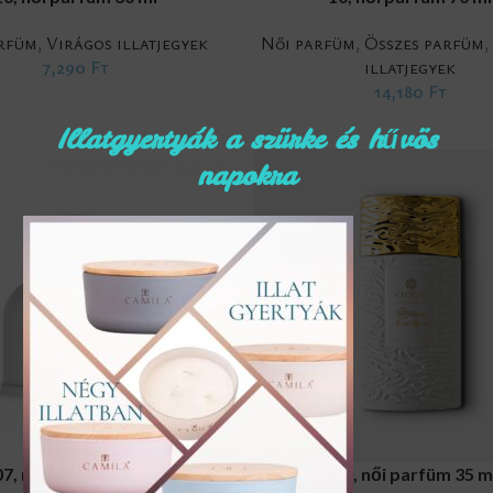
rfüm
,
Virágos illatjegyek
Női parfüm
,
Összes parfüm
7,290
Ft
illatjegyek
14,180
Ft
Illatgyertyák a szürke és hűvös
napokra
RT
ADD TO CART
07, női parfüm 100 ml
107, női parfüm 35 m