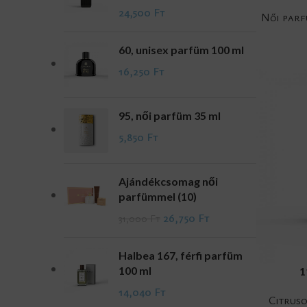
24,500
Ft
Női par
60, unisex parfüm 100 ml
16,250
Ft
95, női parfüm 35 ml
5,850
Ft
Ajándékcsomag női
parfümmel (10)
26,750
Ft
31,000
Ft
Halbea 167, férfi parfüm
100 ml
ADD TO CA
1
14,040
Ft
Citruso