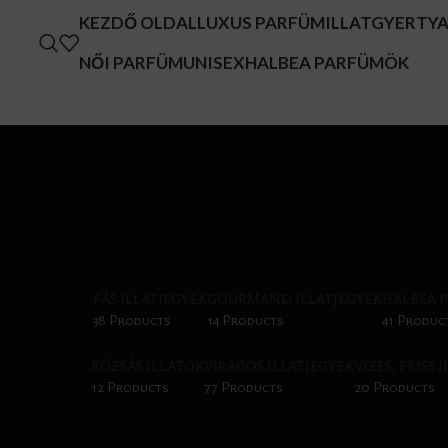
KEZDŐ OLDAL
LUXUS PARFÜM
ILLATGYERTY
NŐI PARFÜM
UNISEX
HALBEA PARFÜMÖK
FÁS ILLATJEGYEK
GOURMAND ILLATJEGYEK
HALBEA 
38 Products
14 Products
41 Produc
RÓZSÁS ILLATOK
VIRÁGOS ILLATJEGYEK
VIZES, FRISS 
12 Products
77 Products
20 Products