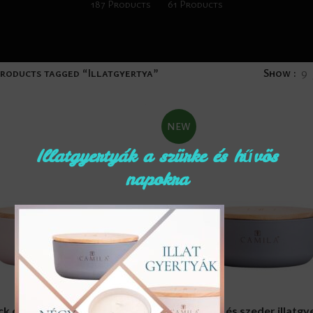
187 Products
61 Products
roducts tagged “Illatgyertya”
Show
9
NEW
Illatgyertyák a szürke és hűvös
napokra
RT
ADD TO CART
k és Cassis illatgyertya
Pézsma és szeder illatgy