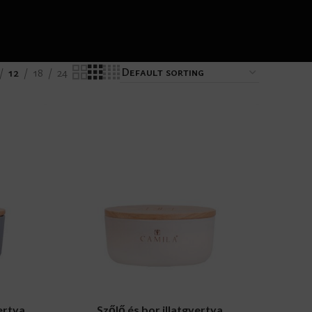
12
18
24
ADD TO CART
ertya
Szőlő és bor illatgyertya