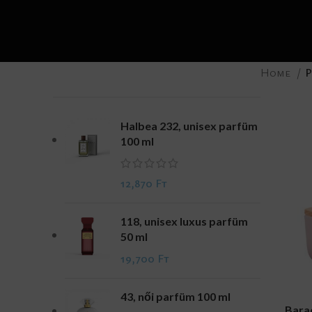
Home
P
Halbea 232, unisex parfüm
100 ml
12,870
Ft
118, unisex luxus parfüm
50 ml
19,700
Ft
43, női parfüm 100 ml
ADD TO CA
Barac