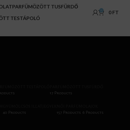
OLAT
PARFÜMÖZÖTT TUSFÜRDŐ
0
0
FT
ÖTT TESTÁPOLÓ
RFÜMÖZÖTT TESTÁPOLÓ
PARFÜMÖZÖTT TUSFÜRDŐ
Products
17 Products
ÜM
GYÜMÖLCSÖS ILLATJEGYEK
NŐI PARFÜM
OLAJOK
40 Products
157 Products
6 Products