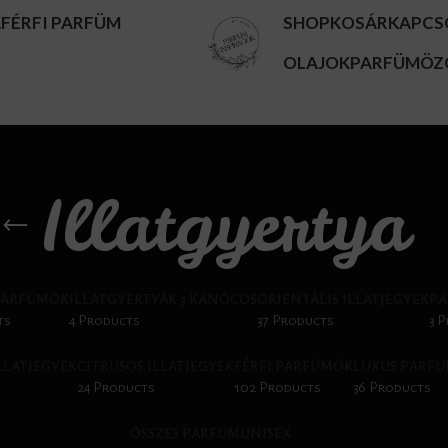
A
FÉRFI PARFÜM
SHOP
KOSÁR
KAPCS
OLAJOK
PARFÜMÖZ
Illatgyertya
PARFÜMÖK
ILLATGYERTYÁK 3 KANÓCOS
ORIENTÁLIS ILLATJEGYEK
PA
ts
4 Products
37 Products
3 
ILLATJEGYEK
CITRUSOS ILLATJEGYEK
FÉRFI PARFÜMÖK
LUXUS PARF
24 Products
102 Products
36 Products
ÖSSZES PARFÜM
UNISEX