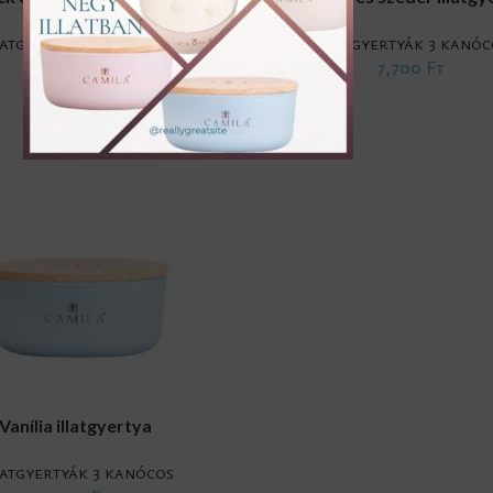
latgyertyák 3 kanócos
Illatgyertyák 3 kanóc
7,700
Ft
7,700
Ft
RT
Vanília illatgyertya
latgyertyák 3 kanócos