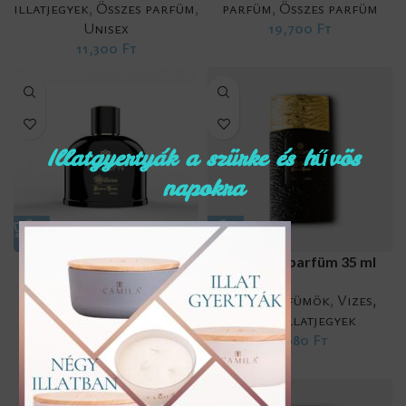
illatjegyek
,
Összes parfüm
,
parfüm
,
Összes parfüm
Unisex
19,700
Ft
11,300
Ft
Illatgyertyák a szürke és hűvös
napokra
108, férfi parfüm 100 ml
108, férfi parfüm 35 ml
Férfi parfümök
,
Összes
Férfi parfümök
,
Vizes,
parfüm
,
Vizes, friss
friss illatjegyek
illatjegyek
8,680
Ft
16,250
Ft