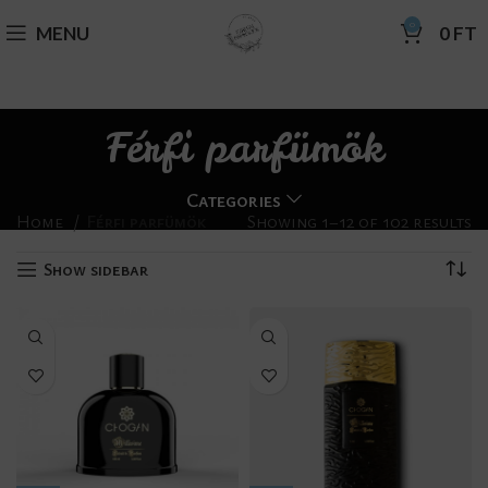
0
MENU
0
FT
Férfi parfümök
Categories
Home
Férfi parfümök
Showing 1–12 of 102 results
Show sidebar