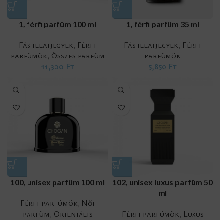
1, férfi parfüm 100 ml
1, férfi parfüm 35 ml
Fás illatjegyek
,
Férfi
Fás illatjegyek
,
Férfi
parfümök
,
Összes parfüm
parfümök
11,300
Ft
5,850
Ft
100, unisex parfüm 100 ml
102, unisex luxus parfüm 50
ml
Férfi parfümök
,
Női
parfüm
,
Orientális
Férfi parfümök
,
Luxus