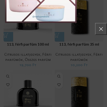
113, férfi parfüm 100 ml
113, férfi parfüm 35 ml
Citrusos illatjegyek
,
Férfi
Citrusos illatjegyek
,
Férfi
parfümök
,
Összes parfüm
parfümök
19,700
Ft
10,200
Ft