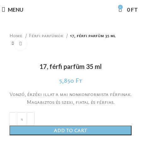
0
MENU
0
FT
Home
Férfi parfümök
17, férfi parfüm 35 ml
Click to enlarge
17, férfi parfüm 35 ml
5,850
Ft
Vonzó, érzéki illat a mai nonkonformista férfinak.
Magabiztos és szexi, fiatal és férfias.
ADD TO CART