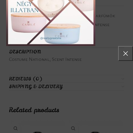
Categories:
Fás illatjegyek
,
Férfi parfümök
Tags:
Costume National
,
Scent Intense
Share:
DESCRIPTION
Costume National, Scent Intense
REVIEWS (0)
SHIPPING & DELIVERY
Related products