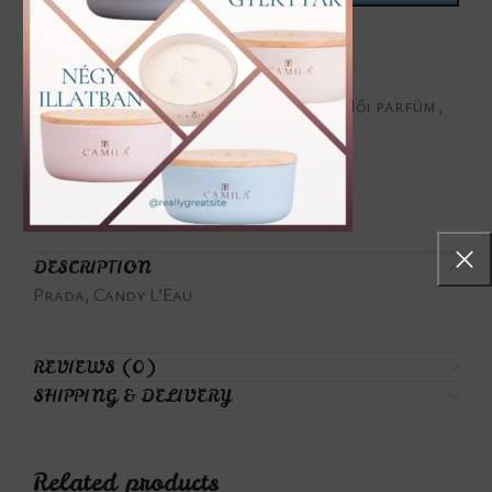
Add to wishlist
Categories:
Gourmand illatjegyek
,
Női parfüm
,
Összes parfüm
Tags:
Candy L'Eau
,
Prada
Share:
DESCRIPTION
Prada, Candy L’Eau
REVIEWS (0)
SHIPPING & DELIVERY
Related products