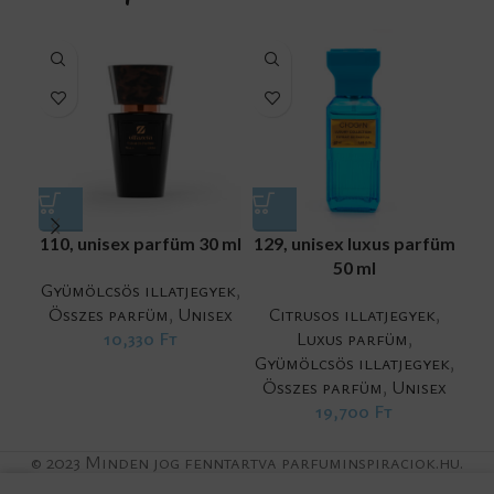
110, unisex parfüm 30 ml
129, unisex luxus parfüm
13
50 ml
Gyümölcsös illatjegyek
,
Összes parfüm
,
Unisex
Citrusos illatjegyek
,
Gy
10,330
Ft
Luxus parfüm
,
Ö
Gyümölcsös illatjegyek
,
Összes parfüm
,
Unisex
19,700
Ft
© 2023 Minden jog fenntartva parfuminspiraciok.hu.