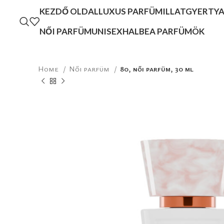
KEZDŐ OLDAL
LUXUS PARFÜM
ILLATGYERTY
NŐI PARFÜM
UNISEX
HALBEA PARFÜMÖK
Home
Női parfüm
80, női parfüm, 30 ml