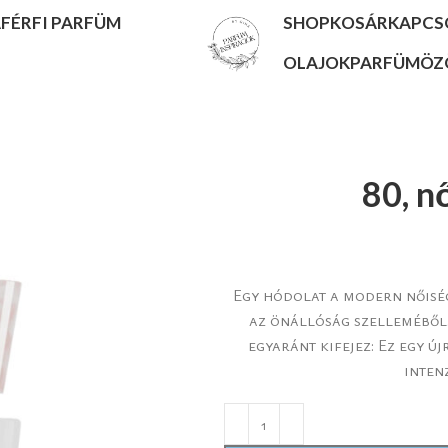
A
FÉRFI PARFÜM
SHOP
KOSÁR
KAPCS
OLAJOK
PARFÜMÖZ
80, n
Egy hódolat a modern nőiség
az önállóság szelleméből. 
egyaránt kifejez: Ez egy új
inten