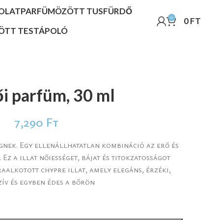
OLAT
PARFÜMÖZÖTT TUSFÜRDŐ
0
0
FT
ÖTT TESTÁPOLÓ
ői parfüm, 30 ml
7,290
Ft
nek. Egy ellenállhatatlan kombináció az erő és
Ez a illat nőiességet, bájat és titokzatosságot
raalkotott chypre illat, amely elegáns, érzéki,
zív és egyben édes a bőrön