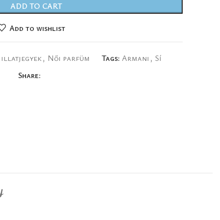
ADD TO CART
Add to wishlist
illatjegyek
,
Női parfüm
Tags:
Armani
,
Sí
Share:
Y