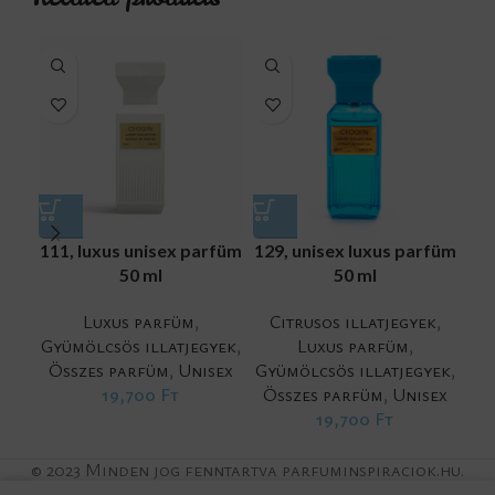
111, luxus unisex parfüm
129, unisex luxus parfüm
1
50 ml
50 ml
Vir
Luxus parfüm
,
Citrusos illatjegyek
,
pa
Gyümölcsös illatjegyek
,
Luxus parfüm
,
Összes parfüm
,
Unisex
Gyümölcsös illatjegyek
,
19,700
Ft
Összes parfüm
,
Unisex
19,700
Ft
© 2023 Minden jog fenntartva parfuminspiraciok.hu.