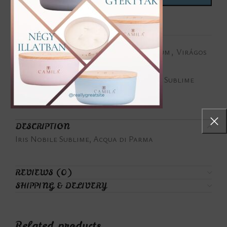
Add to wishlist
Categories:
Női parfüm
,
Összes parfüm
,
Virágos
illatjegyek
Tags:
Acqua di Parma
,
Iris Nobile Sublime
Share:
DESCRIPTION
Iris Nobile Sublime, Acqua di Parma
REVIEWS (0)
SHIPPING & DELIVERY
Related products