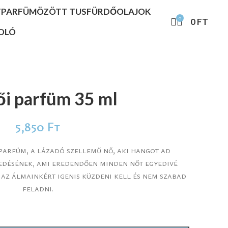
T
PARFÜMÖZÖTT TUSFÜRDŐ
OLAJOK
0
0
FT
OLÓ
ői parfüm 35 ml
5,850
Ft
parfüm, a lázadó szellemű nő, aki hangot ad
fedésének, ami eredendően minden nőt egyedivé
y az álmainkért igenis küzdeni kell és nem szabad
feladni.