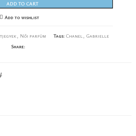
ADD TO CART
Add to wishlist
tjegyek
,
Női parfüm
Tags:
Chanel
,
Gabrielle
Share:
Y