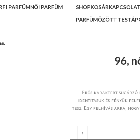
RFI PARFÜM
NŐI PARFÜM
SHOP
KOSÁR
KAPCSOLA
PARFÜMÖZÖTT TESTÁP
 ml
96, n
Erős karaktert sugárzó 
identitásuk és fényük fel
tesz. Egy felhívás arra, hog