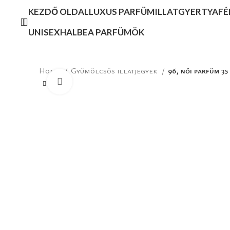
KEZDŐ OLDAL
LUXUS PARFÜM
ILLATGYERTYA
FÉ
UNISEX
HALBEA PARFÜMÖK
Home
Gyümölcsös illatjegyek
96, női parfüm 35
Click to enlarge