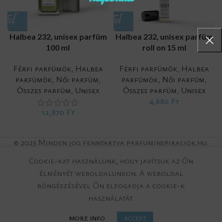
Halbea 232, unisex parfüm
Halbea 232, unisex parfüm
100 ml
roll on 15 ml
Férfi parfümök
,
Halbea
Férfi parfümök
,
Halbea
parfümök
,
Női parfüm
,
parfümök
,
Női parfüm
,
Összes parfüm
,
Unisex
Összes parfüm
,
Unisex
4,680
Ft
12,870
Ft
© 2023 Minden jog fenntartva parfuminspiraciok.hu.
Cookie-kat használunk, hogy javítsuk az Ön
élményét weboldalunkon.
A weboldal
böngészésével Ön elfogadja a cookie-k
használatát.
M VÁSÁRLÁS
MORE INFO
ACCEPT