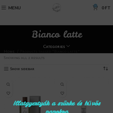
0
MENU
0
FT
Bianco latte
Categories
Home
Products tagged “Bianco latte”
Showing all 2 results
Show sidebar
Illatgyertyák a szürke és hűvös
napokra