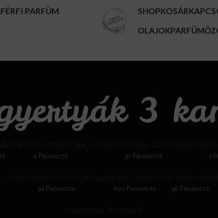
A
FÉRFI PARFÜM
SHOP
KOSÁR
KAPCS
OLAJOK
PARFÜMÖZ
tgyertyák 3 ka
PARFÜMÖK
ILLATGYERTYÁK 3 KANÓCOS
ORIENTÁLIS ILLATJEGYEK
PA
ts
4 Products
37 Products
3 
ILLATJEGYEK
CITRUSOS ILLATJEGYEK
FÉRFI PARFÜMÖK
LUXUS PARF
24 Products
102 Products
36 Products
ÖSSZES PARFÜM
UNISEX