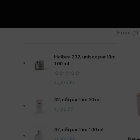
Home
I
Halbea 232, unisex parfüm
100 ml
12,870
Ft
42, női parfüm 30 ml
7,290
Ft
47, női parfüm 100 ml
11,300
Ft
ADD TO CA
Barac