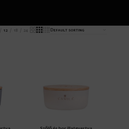
12
18
24
ADD TO CART
ertya
Szőlő és bor illatgyertya