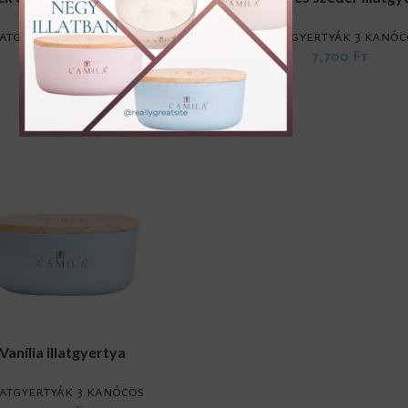
latgyertyák 3 kanócos
Illatgyertyák 3 kanóc
7,700
Ft
7,700
Ft
RT
Vanília illatgyertya
latgyertyák 3 kanócos