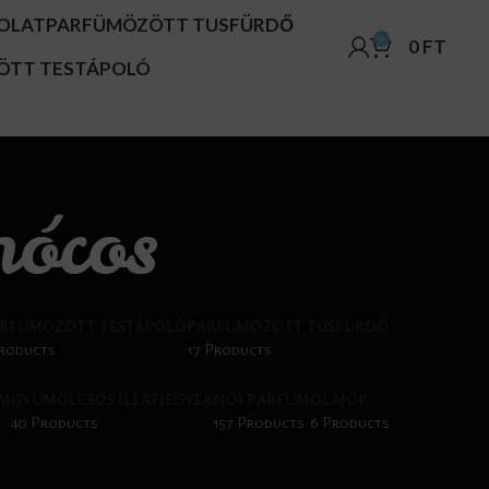
OLAT
PARFÜMÖZÖTT TUSFÜRDŐ
0
0
FT
ÖTT TESTÁPOLÓ
nócos
RFÜMÖZÖTT TESTÁPOLÓ
PARFÜMÖZÖTT TUSFÜRDŐ
Products
17 Products
ÜM
GYÜMÖLCSÖS ILLATJEGYEK
NŐI PARFÜM
OLAJOK
40 Products
157 Products
6 Products