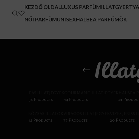
KEZDŐ OLDAL
LUXUS PARFÜM
ILLATGYERTY
NŐI PARFÜM
UNISEX
HALBEA PARFÜMÖK
Illa
FÁS ILLATJEGYEK
GOURMAND ILLATJEGYEK
HALBEA 
38 Products
14 Products
41 Produc
RÓZSÁS ILLATOK
VIRÁGOS ILLATJEGYEK
VIZES, FRISS 
12 Products
77 Products
20 Products