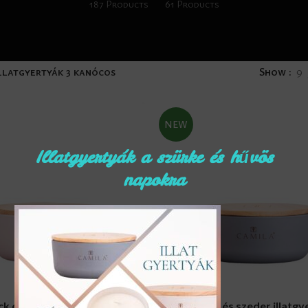
187 Products
61 Products
llatgyertyák 3 kanócos
Show
9
NEW
Illatgyertyák a szürke és hűvös
napokra
RT
ADD TO CART
k és Cassis illatgyertya
Pézsma és szeder illatgy