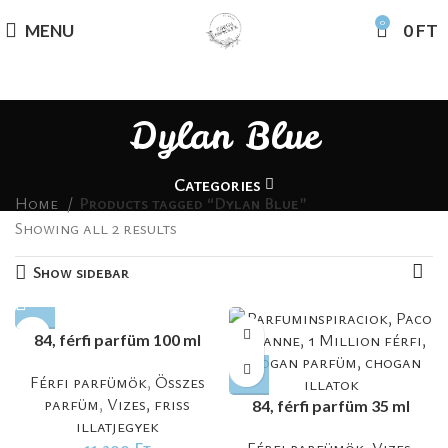
0
MENU
0
FT
Dylan Blue
Categories
Home
Products tagged “Dylan Blue”
Showing all 2 results
Show sidebar
84, férfi parfüm 100 ml
Férfi parfümök
,
Összes
parfüm
,
Vizes, friss
84, férfi parfüm 35 ml
illatjegyek