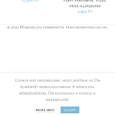
11,300
Ft
Férfi parfümök
,
Vizes,
friss illatjegyek
5,850
Ft
© 2023 Minden jog fenntartva parfuminspiraciok.hu.
Cookie-kat használunk, hogy javítsuk az Ön
élményét weboldalunkon.
A weboldal
böngészésével Ön elfogadja a cookie-k
használatát.
MORE INFO
ACCEPT
 VÁSÁRLÁS