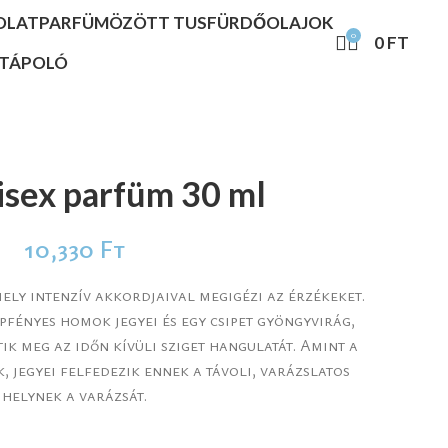
OLAT
PARFÜMÖZÖTT TUSFÜRDŐ
OLAJOK
0
0
FT
STÁPOLÓ
isex parfüm 30 ml
10,330
Ft
mely intenzív akkordjaival megigézi az érzékeket.
pfényes homok jegyei és egy csipet gyöngyvirág,
ik meg az időn kívüli sziget hangulatát. Amint a
, jegyei felfedezik ennek a távoli, varázslatos
helynek a varázsát.