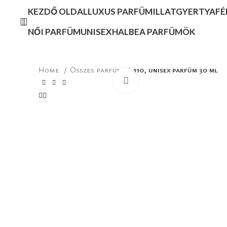
KEZDŐ OLDAL
LUXUS PARFÜM
ILLATGYERTYA
FÉ
NŐI PARFÜM
UNISEX
HALBEA PARFÜMÖK
Home
Összes parfüm
110, unisex parfüm 30 ml
Click to enlarge