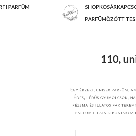
RFI PARFÜM
SHOP
KOSÁR
KAPCS
PARFÜMÖZÖTT TE
110, un
Egy érzéki, unisex parfüm, a
Édes, lédús gyümölcsök, na
pézsma és illatos fák teremt
parfüm illata kibontakozik