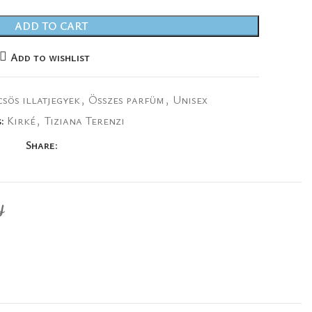
ADD TO CART
Add to wishlist
sös illatjegyek
,
Összes parfüm
,
Unisex
:
Kirké
,
Tiziana Terenzi
Share:
Y