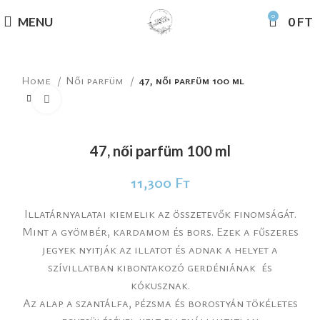
0
MENU
0
FT
Home
Női parfüm
47, női parfüm 100 ml
Click to enlarge
47, női parfüm 100 ml
11,300
Ft
Illatárnyalatai kiemelik az összetevők finomságát.
Mint a gyömbér, kardamom és bors. Ezek a fűszeres
jegyek nyitják az illatot és adnak a helyet a
szívillatban kibontakozó gerdéniának és
kókusznak.
Az alap a szantálfa, pézsma és borostyán tökéletes