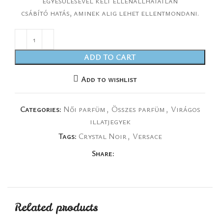
egyesülésével kelt ellenállhatatlan
csábító hatás, aminek alig lehet ellentmondani.
ADD TO CART
Add to wishlist
Categories:
Női parfüm
,
Összes parfüm
,
Virágos
illatjegyek
Tags:
Crystal Noir
,
Versace
Share:
Related products