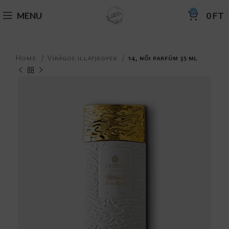
0
MENU
0
FT
Home
Virágos illatjegyek
14, női parfüm 35 ml