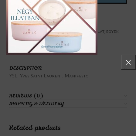
Add to wishlist
Categories:
Női parfüm
,
Virágos illatjegyek
Tags:
MAnifesto
,
YSL
Share:
DESCRIPTION
YSL, Yves Saint Laurent, Manifesto
REVIEWS (0)
SHIPPING & DELIVERY
Related products