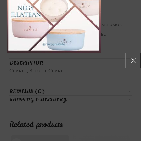
Add to wishlist
Categories:
Fás illatjegyek
,
Férfi parfümök
Tags:
Bleu de Chanel
,
Chanel
Share:
DESCRIPTION
Chanel, Bleu de Chanel
REVIEWS (0)
SHIPPING & DELIVERY
Related products