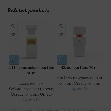
Related products
111, luxus unisex parfüm
42, női parfüm, 70 ml
5
50 ml
Virágos illatjegyek
,
Női
Vir
Luxus parfüm
,
parfüm
,
Összes parfüm
pa
Gyümölcsös illatjegyek
,
14,180
Ft
Összes parfüm
,
Unisex
19,700
Ft