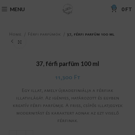
0
MENU
0
FT
Home
Férfi parfümök
37, férfi parfüm 100 ml
Click to enlarge
37, férfi parfüm 100 ml
11,300
Ft
Egy illat, amely újradefiniálja a férfiak
illatvilágát. Az igényes, határozott és egyben
kreatív férfi parfümje. A friss, csípős illatjegyek
modernitást és karaktert adnak az ezt viselő
férfinak.