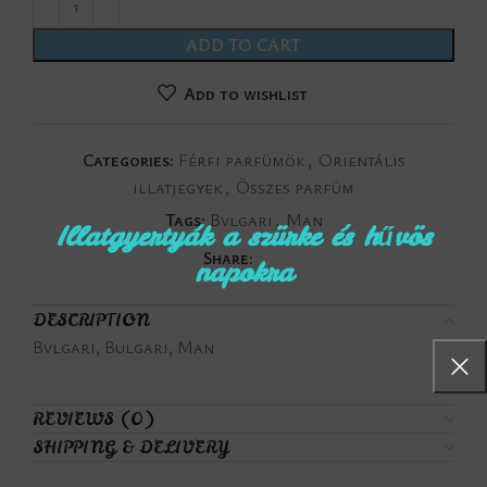
ADD TO CART
Add to wishlist
Categories:
Férfi parfümök
,
Orientális
illatjegyek
,
Összes parfüm
Tags:
Bvlgari
,
Man
Illatgyertyák a szürke és hűvös
Share:
napokra
DESCRIPTION
Bvlgari, Bulgari, Man
REVIEWS (0)
SHIPPING & DELIVERY