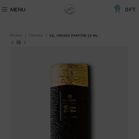
0
MENU
0
FT
Home
Unisex
54, unisex parfüm 35 ml