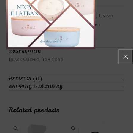
Categories:
Orientális illatjegyek
,
Unisex
Tags:
Black Orchid
,
Tom Ford
Share:
DESCRIPTION
Black Orchid, Tom Ford
REVIEWS (0)
SHIPPING & DELIVERY
Related products