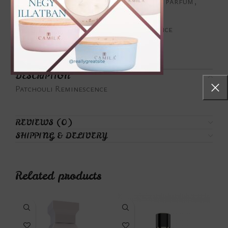
Categories:
Fás illatjegyek
,
Összes parfüm
,
Unisex
Tags:
Patchouli
,
Reminescence
Share:
DESCRIPTION
Patchouli Reminescence
REVIEWS (0)
SHIPPING & DELIVERY
Related products