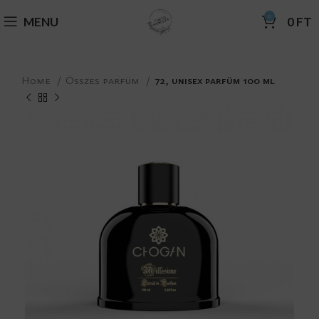
0
MENU
0
FT
Home
Összes parfüm
72, unisex parfüm 100 ml