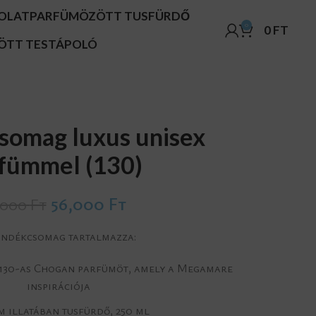
OLAT
PARFÜMÖZÖTT TUSFÜRDŐ
0
0
FT
ÖTT TESTÁPOLÓ
somag luxus unisex
fümmel (130)
56,000
Ft
,000
Ft
ándékcsomag tartalmazza:
 130-as Chogan parfümöt, amely a Megamare
inspirációja
m illatában tusfürdő, 250 ml