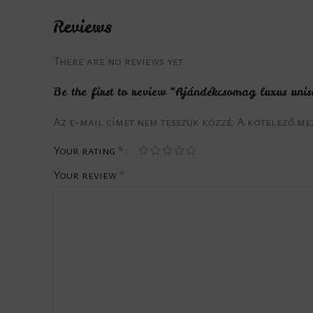
Reviews
There are no reviews yet.
Be the first to review “Ajándékcsomag luxus un
Az e-mail címet nem tesszük közzé.
A kötelező m
Your rating
*
Your review
*