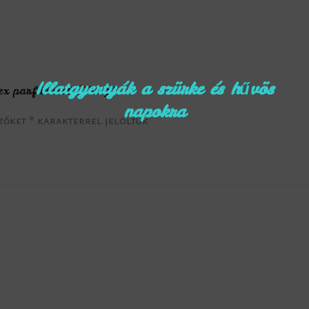
Illatgyertyák a szürke és hűvös
isex parfümmel (130)”
napokra
ezőket
*
karakterrel jelöltük