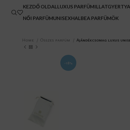
KEZDŐ OLDAL
LUXUS PARFÜM
ILLATGYERTY
NŐI PARFÜM
UNISEX
HALBEA PARFÜMÖK
Home
Összes parfüm
Ajándékcsomag luxus unise
-18%