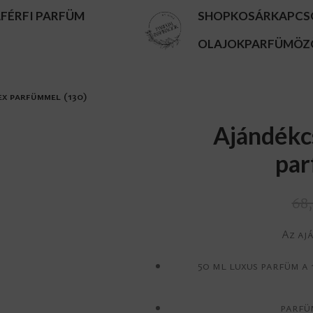
A
FÉRFI PARFÜM
SHOP
KOSÁR
KAPCS
OLAJOK
PARFÜMÖZ
x parfümmel (130)
Ajándékc
par
68
Az aj
50 ml luxus parfüm a
parfü