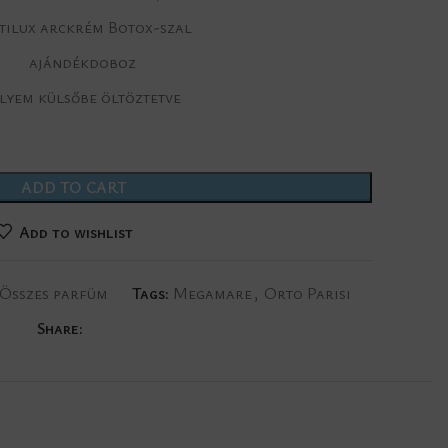
tilux arckrém Botox-szal
ajándékdoboz
lyem külsőbe öltöztetve
ADD TO CART
Add to wishlist
Összes parfüm
Tags:
Megamare
,
Orto Parisi
Share: