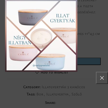
teremtve, tökéletes a pihenéshez és a tiszta
érzékszervi öröm pillanatainak átengedéséhez.
170 gramm, kb. 17 óra illatélmény igényes 11*4,5 cm
üvegtálban fa tetővel.
ADD TO CART
Add to wishlist
Category:
Illatgyertyák 3 kanócos
Tags:
Bor
,
Illatgyertya
,
Szőlő
Share: