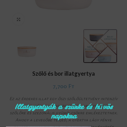
Click to enlarge
Szőlő és bor illatgyertya
7,700
Ft
Ez az érdekes illat egy őszi szőlőültetvény intenzív
Illatgyertyák a szürke és hűvös
aromáit idézi, gazdag jegyekkel, amelyek érett
szőlőre és szezonális gyümölcsökre emlékeztetnek.
napokra
Ahogy a levegőbe terjed, a gyertya lágy fénye
fokozza a hangulatot, meleg intimitás légkörét