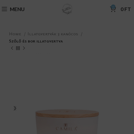
0
MENU
0
FT
Home
Illatgyertyák 3 kanócos
Szőlő és bor illatgyertya