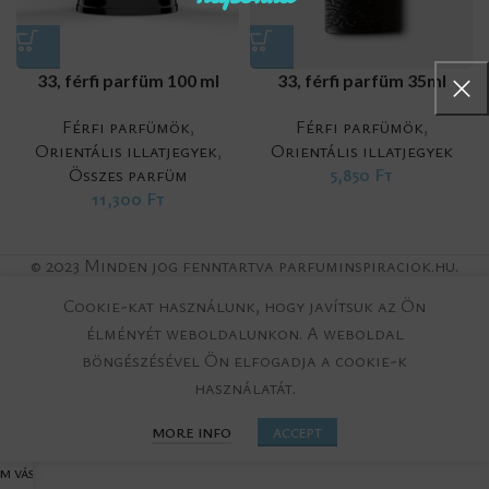
33, férfi parfüm 100 ml
33, férfi parfüm 35ml
Férfi parfümök
,
Férfi parfümök
,
Orientális illatjegyek
,
Orientális illatjegyek
Összes parfüm
5,850
Ft
11,300
Ft
© 2023 Minden jog fenntartva parfuminspiraciok.hu.
Cookie-kat használunk, hogy javítsuk az Ön
élményét weboldalunkon.
A weboldal
böngészésével Ön elfogadja a cookie-k
használatát.
MORE INFO
ACCEPT
M VÁSÁRLÁS