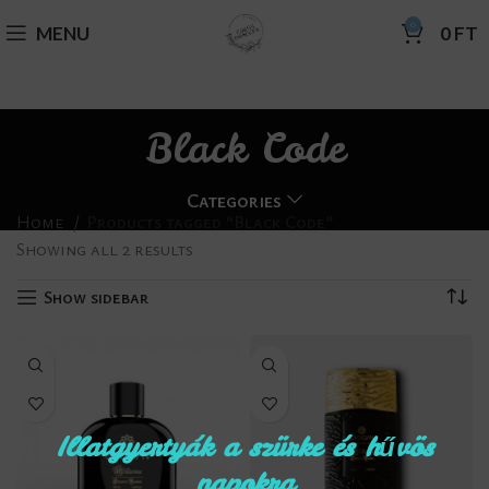
0
MENU
0
FT
Black Code
Categories
Home
Products tagged “Black Code”
Showing all 2 results
Show sidebar
Illatgyertyák a szürke és hűvös
napokra