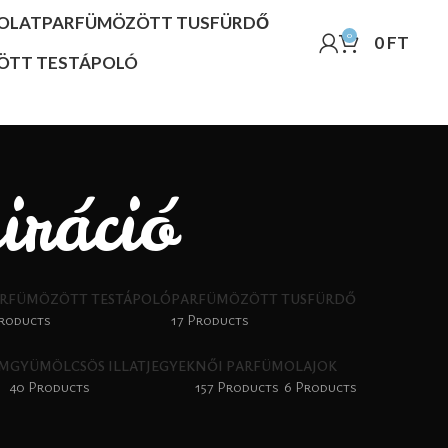
OLAT
PARFÜMÖZÖTT TUSFÜRDŐ
0
0
FT
ÖTT TESTÁPOLÓ
iráció
RFÜMÖZÖTT TESTÁPOLÓ
PARFÜMÖZÖTT TUSFÜRDŐ
Products
17 Products
ÜM
GYÜMÖLCSÖS ILLATJEGYEK
NŐI PARFÜM
OLAJOK
40 Products
157 Products
6 Products