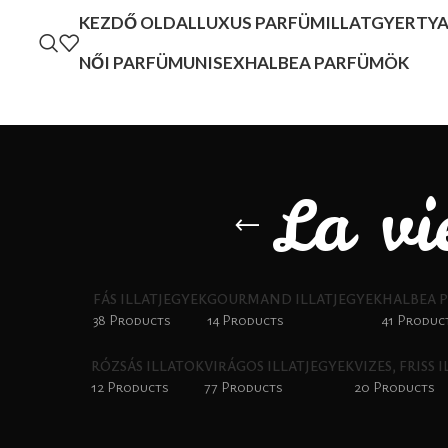
KEZDŐ OLDAL
LUXUS PARFÜM
ILLATGYERTY
NŐI PARFÜM
UNISEX
HALBEA PARFÜMÖK
La vi
FÁS ILLATJEGYEK
GOURMAND ILLATJEGYEK
HALBEA 
38 Products
14 Products
41 Produc
RÓZSÁS ILLATOK
VIRÁGOS ILLATJEGYEK
VIZES, FRISS 
12 Products
77 Products
20 Products