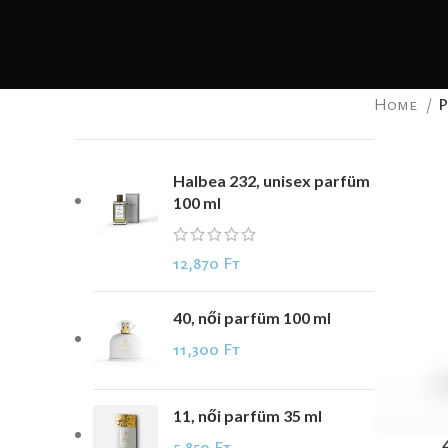
Home
P
Halbea 232, unisex parfüm
100 ml
12,870
Ft
40, női parfüm 100 ml
11,300
Ft
11, női parfüm 35 ml
ADD TO CA
5,850
Ft