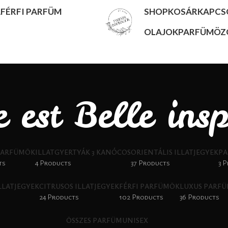
A
FÉRFI PARFÜM
SHOP
KOSÁR
KAPCS
OLAJOK
PARFÜMÖZ
e est Belle insp
PARFÜMÖK
ILLATGYERTYÁK 3 KANÓCOS
ORIENTÁLIS ILLATJEGYEK
PA
ts
4 Products
37 Products
3 
ILLATJEGYEK
CITRUSOS ILLATJEGYEK
FÉRFI PARFÜMÖK
LUXUS PARF
24 Products
102 Products
36 Products
ÖSSZES PARFÜM
UNISEX