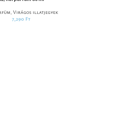
rfüm
,
Virágos illatjegyek
7,290
Ft