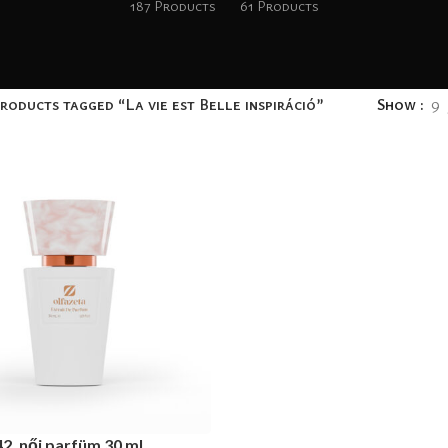
187 Products
61 Products
roducts tagged “La vie est Belle inspiráció”
Show
9
RT
42, női parfüm 30 ml