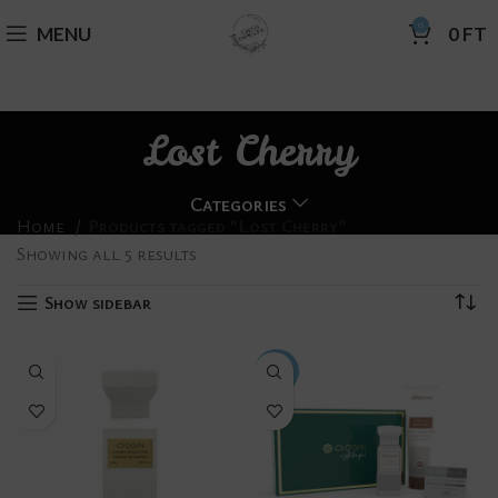
0
MENU
0
FT
Lost Cherry
Categories
Home
Products tagged “Lost Cherry”
Showing all 5 results
Show sidebar
-18%