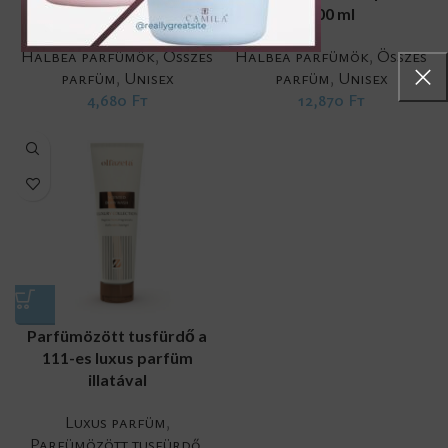
on 15 ml
100 ml
Halbea parfümök
,
Összes
Halbea parfümök
,
Összes
parfüm
,
Unisex
parfüm
,
Unisex
4,680
Ft
12,870
Ft
Parfümözött tusfürdő a
111-es luxus parfüm
illatával
Luxus parfüm
,
Parfümözött tusfürdő
,