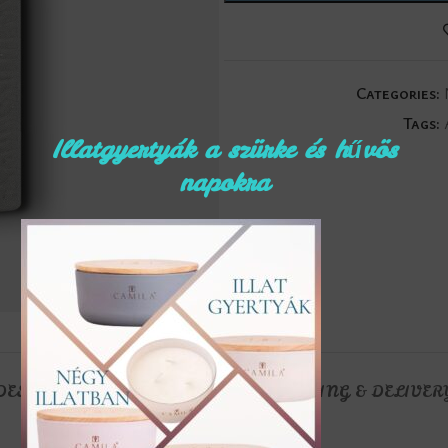
Categories:
Tags:
Illatgyertyák a szürke és hűvös
napokra
DESCRIPTION
REVIEWS (0)
SHIPPING & DELIVER