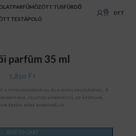
OLAT
PARFÜMÖZÖTT TUSFÜRDŐ
0
0
FT
ÖTT TESTÁPOLÓ
ői parfüm 35 ml
5,850
Ft
bít a titokzatosságával és a sokoldalúságával. A
rizmatikus, keleties kompozíció, az ártatlan,
or érzéki nőre komponálva.
ADD TO CART