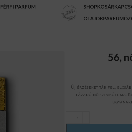
A
FÉRFI PARFÜM
SHOP
KOSÁR
KAPCS
OLAJOK
PARFÜMÖZ
56, n
Új érzéseket tár fel, elcsá
lázadó nő szimbóluma. Ka
ugyanakk