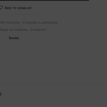
Add to wishlist
Női parfüm
,
Virágos illatjegyek
Ange ou Demon
,
Givenchy
Share:
Y