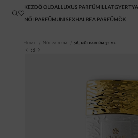
KEZDŐ OLDAL
LUXUS PARFÜM
ILLATGYERTY
NŐI PARFÜM
UNISEX
HALBEA PARFÜMÖK
Home
Női parfüm
56, női parfüm 35 ml