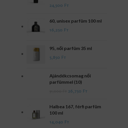
24,500
Ft
60, unisex parfüm 100 ml
16,250
Ft
95, női parfüm 35 ml
5,850
Ft
Ajándékcsomag női
parfümmel (10)
26,750
Ft
31,000
Ft
Halbea 167, férfi parfüm
100 ml
14,040
Ft