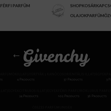
A
FÉRFI PARFÜM
SHOP
KOSÁR
KAPCS
OLAJOK
PARFÜMÖZ
Givenchy
PARFÜMÖK
ILLATGYERTYÁK 3 KANÓCOS
ORIENTÁLIS ILLATJEGYEK
PA
ts
4 Products
37 Products
3 
ILLATJEGYEK
CITRUSOS ILLATJEGYEK
FÉRFI PARFÜMÖK
LUXUS PARF
24 Products
102 Products
36 Products
ÖSSZES PARFÜM
UNISEX