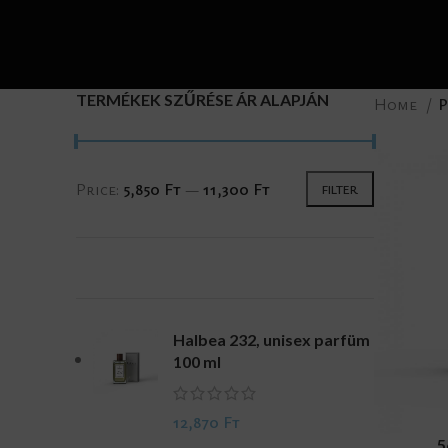
TERMÉKEK SZŰRÉSE ÁR ALAPJÁN
Home
P
Price:
5,850 Ft
—
11,300 Ft
FILTER
Halbea 232, unisex parfüm
100 ml
12,870
Ft
ADD TO CA
5