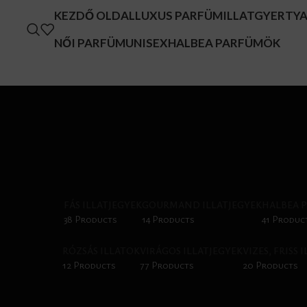
KEZDŐ OLDAL
LUXUS PARFÜM
ILLATGYERTY
NŐI PARFÜM
UNISEX
HALBEA PARFÜMÖK
FÁS ILLATJEGYEK
GOURMAND ILLATJEGYEK
HALBEA 
38 Products
14 Products
41 Produc
RÓZSÁS ILLATOK
VIRÁGOS ILLATJEGYEK
VIZES, FRISS 
12 Products
77 Products
20 Products