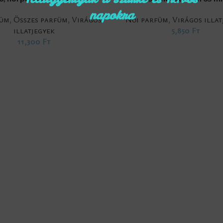
napokra
füm
,
Összes parfüm
,
Virágos
Női parfüm
,
Virágos illat
illatjegyek
5,850
Ft
11,300
Ft