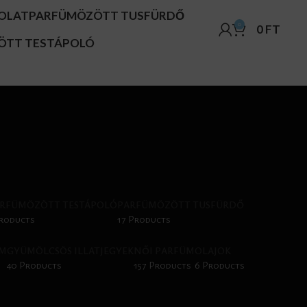
OLAT
PARFÜMÖZÖTT TUSFÜRDŐ
0
0
FT
ÖTT TESTÁPOLÓ
RFÜMÖZÖTT TESTÁPOLÓ
PARFÜMÖZÖTT TUSFÜRDŐ
Products
17 Products
ÜM
GYÜMÖLCSÖS ILLATJEGYEK
NŐI PARFÜM
OLAJOK
40 Products
157 Products
6 Products