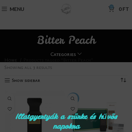
0
MENU
0
FT
Bitter Peach
Categories
Home
Products tagged “Bitter Peach”
Showing all 3 results
Show sidebar
-18%
Illatgyertyák a szürke és hűvös
napokra