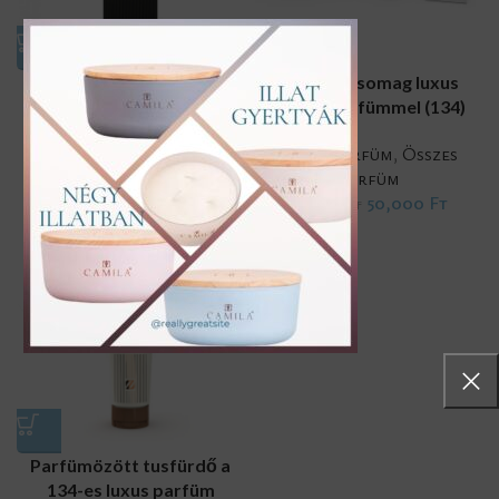
134, unisex parfüm 50ml
Ajándékcsomag luxus
unisex parfümmel (134)
Gyümölcsös illatjegyek
,
Luxus parfüm
,
Összes
Luxus parfüm
,
Összes
parfüm
,
Unisex
parfüm
19,700
Ft
50,000
Ft
61,000
Ft
Parfümözött tusfürdő a
134-es luxus parfüm