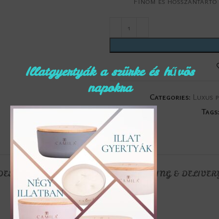
Finom és hosszantartó 
Illatgyertyák a szürke és hűvös
napokra
Categories:
Luxus 
Tags
DESCRIPTION
REVIEWS (0)
SHIPPING & DELIVER