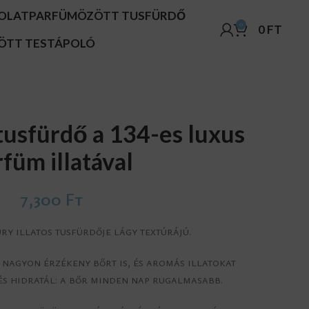
OLAT
PARFÜMÖZÖTT TUSFÜRDŐ
0
0
FT
ÖTT TESTÁPOLÓ
tusfürdő a 134-es luxus
füm illatával
7,300
Ft
ry illatos tusfürdője lágy textúrájú.
 nagyon érzékeny bőrt is, és aromás illatokat
 és hidratál: a bőr minden nap rugalmasabb.