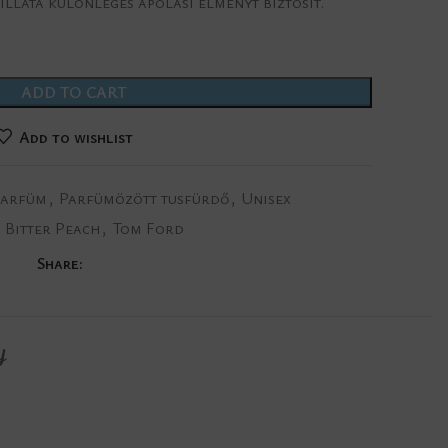
illata különleges ápolási élményt biztosít.
ADD TO CART
Add to wishlist
parfüm
,
Parfümözött tusfürdő
,
Unisex
:
Bitter Peach
,
Tom Ford
Share:
Y