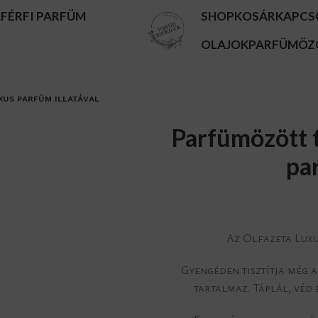
A
FÉRFI PARFÜM
SHOP
KOSÁR
KAPCS
OLAJOK
PARFÜMÖZ
xus parfüm illatával
Parfümözött 
par
Az Olfazeta Luxu
Gyengéden tisztítja még a
tartalmaz. Táplál, véd