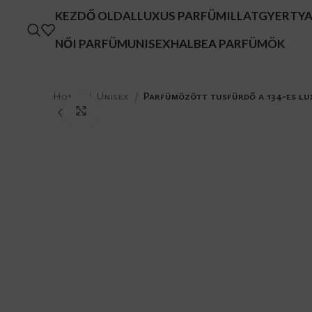
KEZDŐ OLDAL
LUXUS PARFÜM
ILLATGYERTY
NŐI PARFÜM
UNISEX
HALBEA PARFÜMÖK
Home
Unisex
Parfümözött tusfürdő a 134-es lu
Click to enlarge