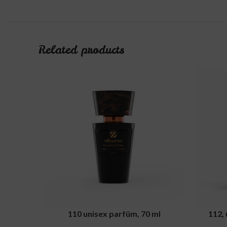
Related products
ADD TO CART
ADD TO C
110 unisex parfüm, 70 ml
112, 