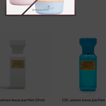
ART
ADD TO CART
unisex luxus parfüm 50 ml
125, unisex luxus parfüm 