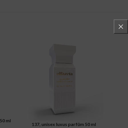
ADD TO C
50 ml
46
ADD TO CART
137, unisex luxus parfüm 50 ml