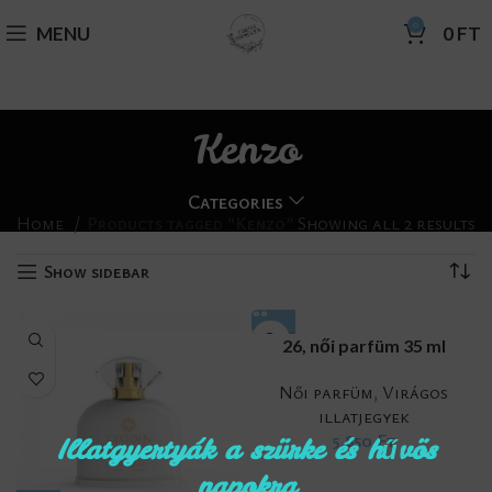
0
MENU
0
FT
Kenzo
Categories
Home
Products tagged “Kenzo”
Showing all 2 results
Show sidebar
26, női parfüm 35 ml
Női parfüm
,
Virágos
illatjegyek
5,850
Ft
Illatgyertyák a szürke és hűvös
napokra