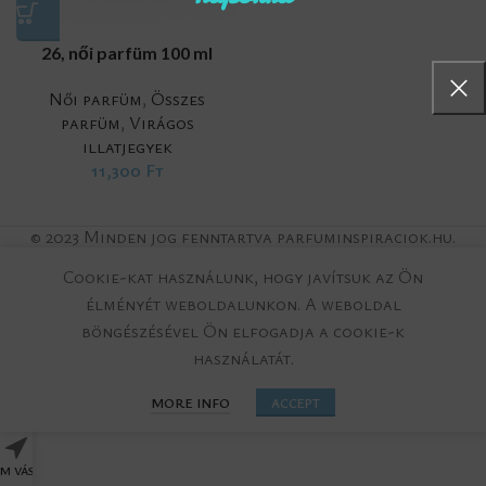
26, női parfüm 100 ml
Női parfüm
,
Összes
parfüm
,
Virágos
illatjegyek
11,300
Ft
© 2023 Minden jog fenntartva parfuminspiraciok.hu.
Cookie-kat használunk, hogy javítsuk az Ön
élményét weboldalunkon.
A weboldal
böngészésével Ön elfogadja a cookie-k
használatát.
MORE INFO
ACCEPT
M VÁSÁRLÁS